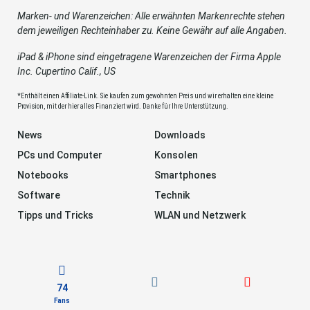
Marken- und Warenzeichen: Alle erwähnten Markenrechte stehen
dem jeweiligen Rechteinhaber zu. Keine Gewähr auf alle Angaben.
iPad & iPhone sind eingetragene Warenzeichen der Firma Apple
Inc. Cupertino Calif., US
*Enthält einen Affiliate-Link. Sie kaufen zum gewohnten Preis und wir erhalten eine kleine
Provision, mit der hier alles Finanziert wird. Danke für Ihre Unterstützung.
News
Downloads
PCs und Computer
Konsolen
Notebooks
Smartphones
Software
Technik
Tipps und Tricks
WLAN und Netzwerk
74
Fans