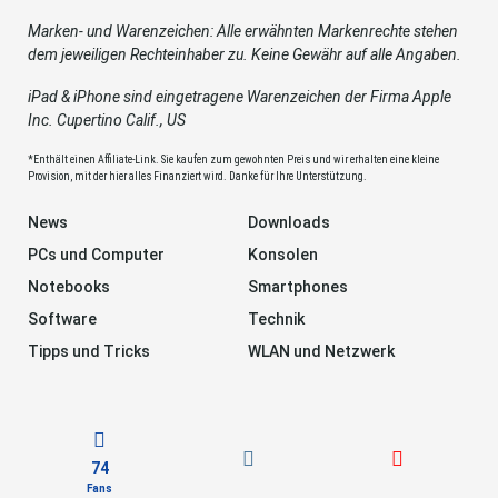
Marken- und Warenzeichen: Alle erwähnten Markenrechte stehen
dem jeweiligen Rechteinhaber zu. Keine Gewähr auf alle Angaben.
iPad & iPhone sind eingetragene Warenzeichen der Firma Apple
Inc. Cupertino Calif., US
*Enthält einen Affiliate-Link. Sie kaufen zum gewohnten Preis und wir erhalten eine kleine
Provision, mit der hier alles Finanziert wird. Danke für Ihre Unterstützung.
News
Downloads
PCs und Computer
Konsolen
Notebooks
Smartphones
Software
Technik
Tipps und Tricks
WLAN und Netzwerk
74
Fans