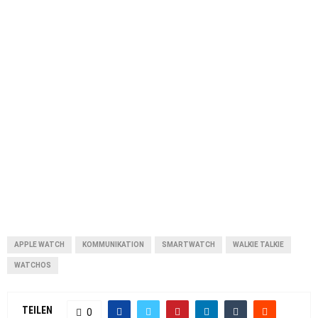
APPLE WATCH
KOMMUNIKATION
SMARTWATCH
WALKIE TALKIE
WATCHOS
TEILEN
0