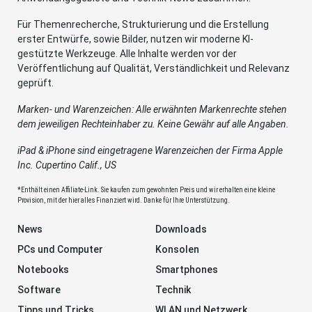
Für Themenrecherche, Strukturierung und die Erstellung
erster Entwürfe, sowie Bilder, nutzen wir moderne KI-
gestützte Werkzeuge. Alle Inhalte werden vor der
Veröffentlichung auf Qualität, Verständlichkeit und Relevanz
geprüft.
Marken- und Warenzeichen: Alle erwähnten Markenrechte stehen
dem jeweiligen Rechteinhaber zu. Keine Gewähr auf alle Angaben.
iPad & iPhone sind eingetragene Warenzeichen der Firma Apple
Inc. Cupertino Calif., US
*Enthält einen Affiliate-Link. Sie kaufen zum gewohnten Preis und wir erhalten eine kleine
Provision, mit der hier alles Finanziert wird. Danke für Ihre Unterstützung.
News
Downloads
PCs und Computer
Konsolen
Notebooks
Smartphones
Software
Technik
Tipps und Tricks
WLAN und Netzwerk