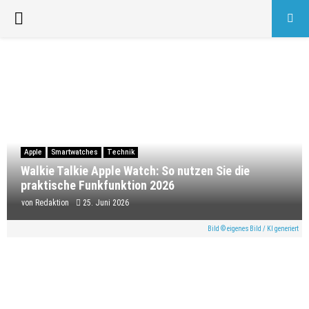
PRIMARY
MENU
Apple
Smartwatches
Technik
Walkie Talkie Apple Watch: So nutzen Sie die
praktische Funkfunktion 2026
von
Redaktion
25. Juni 2026
Bild © eigenes Bild / KI generiert