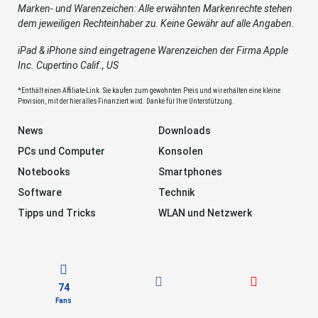
Marken- und Warenzeichen: Alle erwähnten Markenrechte stehen
dem jeweiligen Rechteinhaber zu. Keine Gewähr auf alle Angaben.
iPad & iPhone sind eingetragene Warenzeichen der Firma Apple
Inc. Cupertino Calif., US
*Enthält einen Affiliate-Link. Sie kaufen zum gewohnten Preis und wir erhalten eine kleine
Provision, mit der hier alles Finanziert wird. Danke für Ihre Unterstützung.
News
Downloads
PCs und Computer
Konsolen
Notebooks
Smartphones
Software
Technik
Tipps und Tricks
WLAN und Netzwerk
74
Fans