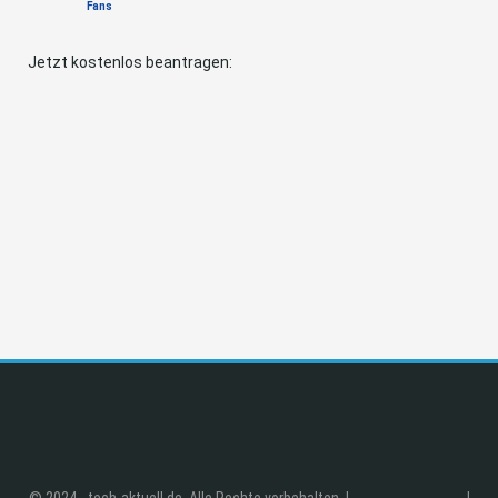
Fans
Jetzt kostenlos beantragen:
© 2024 - tech-aktuell.de. Alle Rechte vorbehalten. |
|