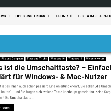
EWS
TIPPS UND TRICKS
TECHNIK
TEST & KAUFBERAT
PCs und Computer
Tipps und Tricks
Windows 10
Windows 11
Wissenswertes
 ist die Umschalttaste? – Einfac
lärt für Windows- & Mac-Nutzer
ht ist es Ihnen auch schon passiert: Eine Anleitung erklärt, Sie sollen „die Umsc
 halten“ – und Sie fragen sich, welche Taste überhaupt gemeint ist. Keine Sorg
lein! Die Umschalttaste...
 lesen