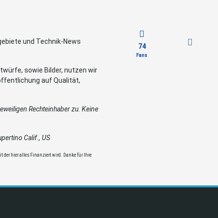
sgebiete und Technik-News
74
Fans
würfe, sowie Bilder, nutzen wir
ffentlichung auf Qualität,
weiligen Rechteinhaber zu. Keine
ertino Calif., US
 der hier alles Finanziert wird. Danke für Ihre