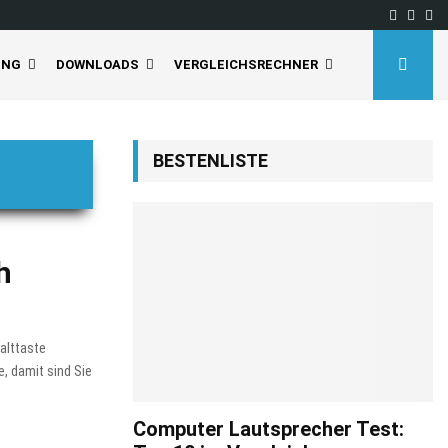
Facebo
Inst
Yo
UNG
DOWNLOADS
VERGLEICHSRECHNER
BESTENLISTE
h
halttaste
e, damit sind Sie
Computer Lautsprecher Test: