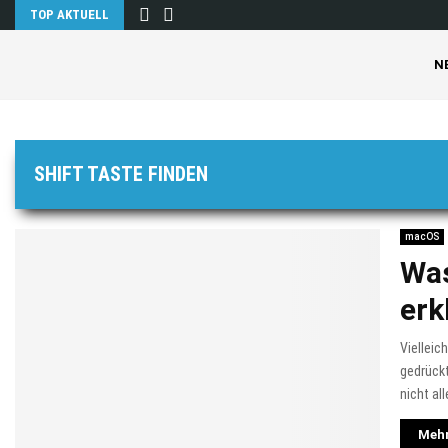
TOP AKTUELL
N
SHIFT TASTE FINDEN
macOS
Was
erk
Vielleic
gedrückt
nicht al
Mehr