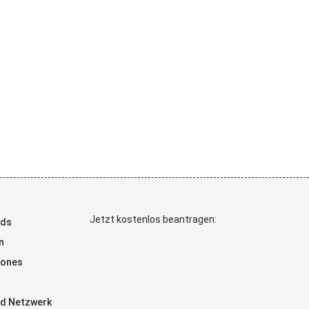
Jetzt kostenlos beantragen:
ads
n
hones
d Netzwerk