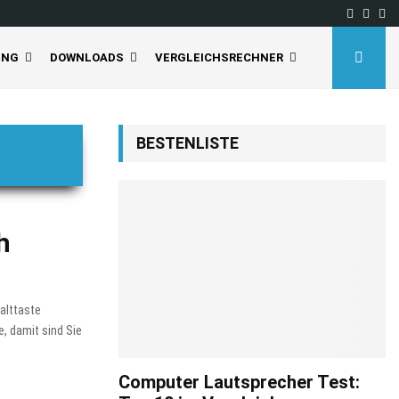
Facebo
Inst
Yo
UNG
DOWNLOADS
VERGLEICHSRECHNER
BESTENLISTE
h
halttaste
e, damit sind Sie
Computer Lautsprecher Test: