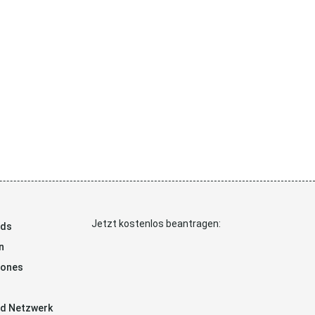
Jetzt kostenlos beantragen:
ads
n
hones
d Netzwerk