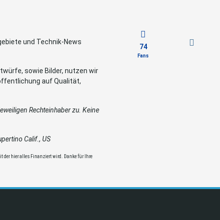
sgebiete und Technik-News
74
Fans
würfe, sowie Bilder, nutzen wir
ffentlichung auf Qualität,
weiligen Rechteinhaber zu. Keine
ertino Calif., US
 der hier alles Finanziert wird. Danke für Ihre