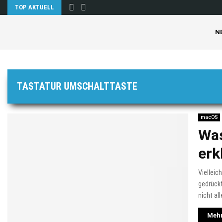
TOP AKTUELL
N
TASTATUR UMSCHALTTASTE
macOS
Was
erk
Vielleic
gedrückt
nicht al
Mehr