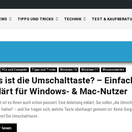
EWS
TIPPS UND TRICKS
TECHNIK
TEST & KAUFBERAT
PCs und Computer
Tipps und Tricks
Windows 10
Windows 11
Wissenswertes
 ist die Umschalttaste? – Einfac
lärt für Windows- & Mac-Nutzer
ht ist es Ihnen auch schon passiert: Eine Anleitung erklärt, Sie sollen „die Umsc
 halten“ – und Sie fragen sich, welche Taste überhaupt gemeint ist. Keine Sorg
lein! Die Umschalttaste...
 lesen