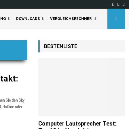
Facebo
Inst
Yo
UNG
DOWNLOADS
VERGLEICHSRECHNER
BESTENLISTE
takt:
nen Sie den Sky
, Hotline oder
Computer Lautsprecher Test: