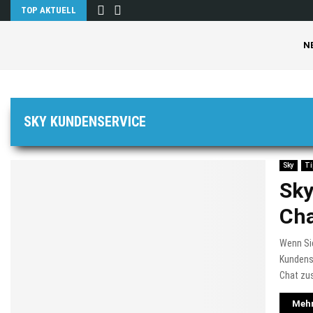
TOP AKTUELL
N
SKY KUNDENSERVICE
Sky
Ti
Sky
Cha
Wenn Sie
Kundense
Chat zu
Mehr