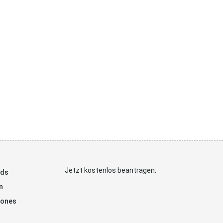
Jetzt kostenlos beantragen:
ads
n
hones