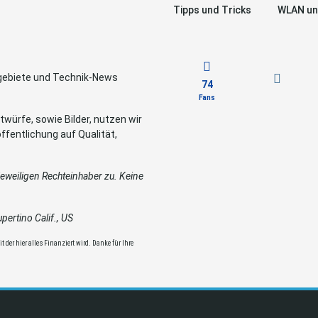
Tipps und Tricks
WLAN un
sgebiete und Technik-News
74
Fans
würfe, sowie Bilder, nutzen wir
ffentlichung auf Qualität,
weiligen Rechteinhaber zu. Keine
ertino Calif., US
 der hier alles Finanziert wird. Danke für Ihre