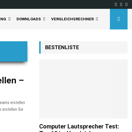
Facebo
Inst
Yo
UNG
DOWNLOADS
VERGLEICHSRECHNER
BESTENLISTE
llen –
Teams erstellen
 erstellen Sie
Computer Lautsprecher Test: