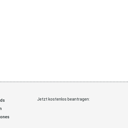
Jetzt kostenlos beantragen:
ads
n
hones