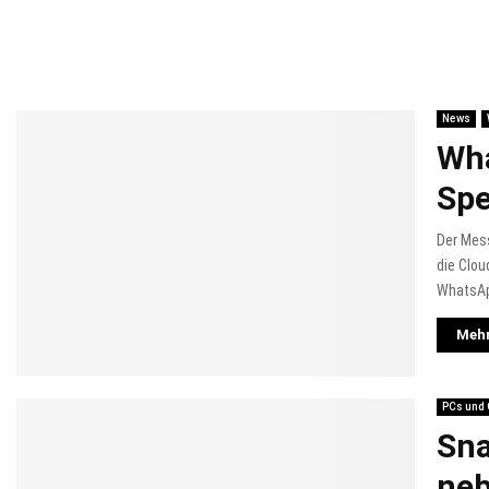
News
Wha
Spe
Der Mess
die Clou
WhatsAp
Mehr
PCs und
Sna
neb