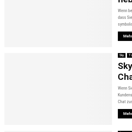
Wenn be
dass Sie
symbolis
Mehr
Sky
Ti
Sky
Cha
Wenn Sie
Kundense
Chat zu
Mehr