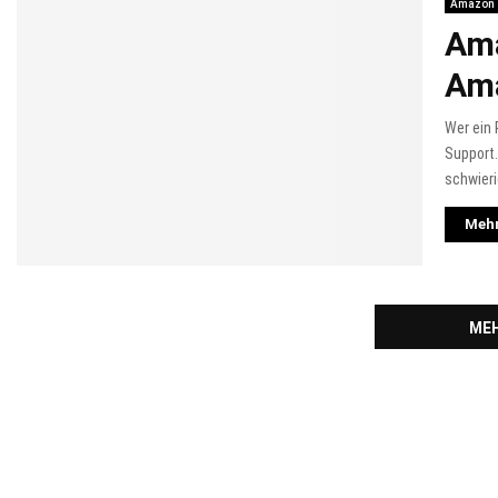
Amazon
Ama
Am
Wer ein 
Support.
schwierig
Mehr
MEH