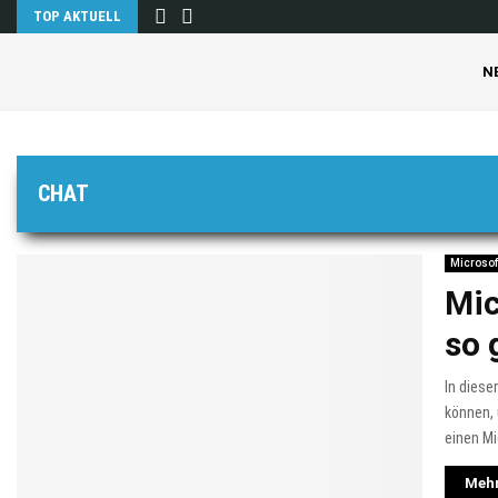
TOP AKTUELL
N
CHAT
Microso
Mic
so 
In diese
können,
einen M
Mehr