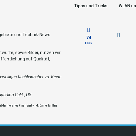
Tipps und Tricks
WLAN un
sgebiete und Technik-News
74
Fans
würfe, sowie Bilder, nutzen wir
ffentlichung auf Qualität,
weiligen Rechteinhaber zu. Keine
ertino Calif., US
 der hier alles Finanziert wird. Danke für Ihre