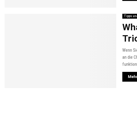
Tipps un
Wha
Tri
Wenn Sie
an die C
funktion
Mehr