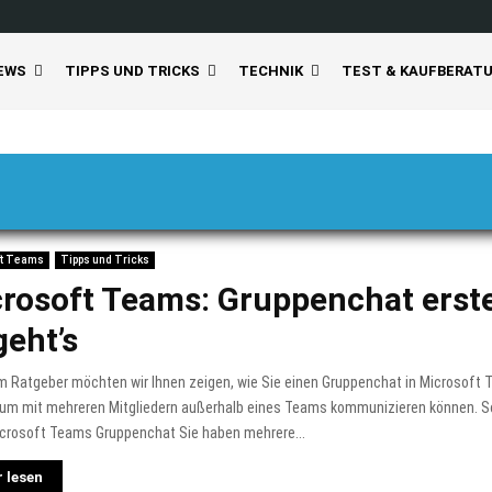
EWS
TIPPS UND TRICKS
TECHNIK
TEST & KAUFBERAT
ft Teams
Tipps und Tricks
rosoft Teams: Gruppenchat erste
geht’s
m Ratgeber möchten wir Ihnen zeigen, wie Sie einen Gruppenchat in Microsoft 
 um mit mehreren Mitgliedern außerhalb eines Teams kommunizieren können. So
icrosoft Teams Gruppenchat Sie haben mehrere...
 lesen