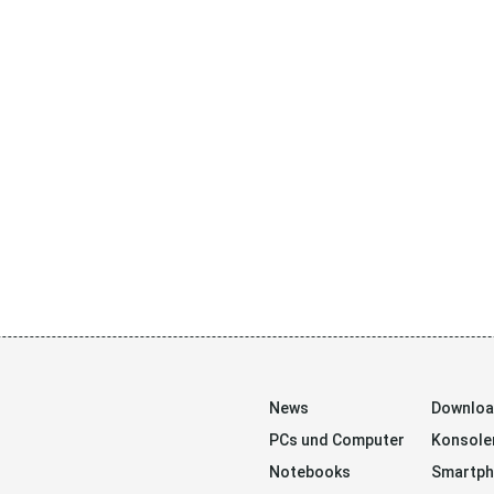
News
Downlo
PCs und Computer
Konsole
Notebooks
Smartp