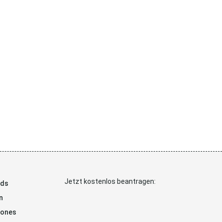
Jetzt kostenlos beantragen:
ads
n
hones