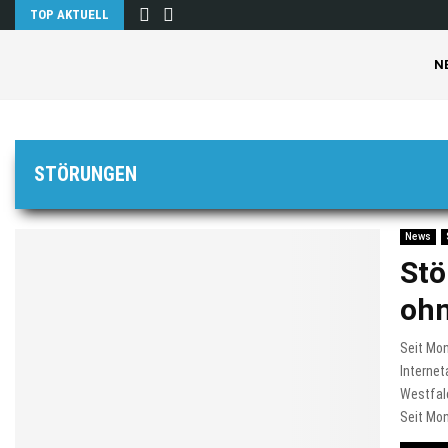
TOP AKTUELL
N
STÖRUNGEN
News
Stö
ohn
Seit Mo
Interne
Westfale
Seit Mon