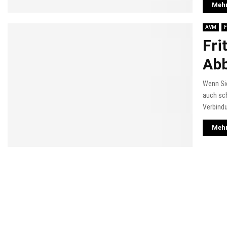
Mehr
AVM
F
Fri
Abb
Wenn Sie
auch sc
Verbind
Mehr