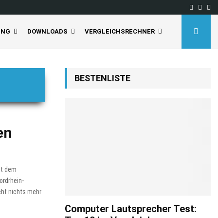
Facebo
Inst
Yo
UNG
DOWNLOADS
VERGLEICHSRECHNER
BESTENLISTE
en
it dem
ordrhein-
eht nichts mehr
Computer Lautsprecher Test: