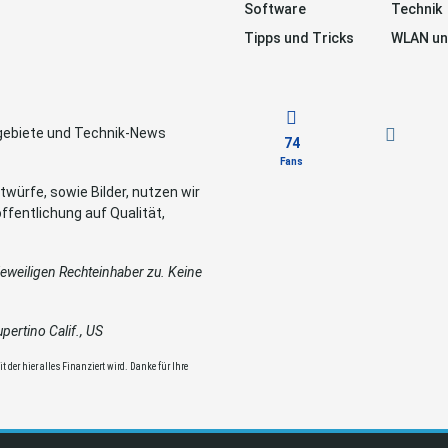
Software
Technik
Tipps und Tricks
WLAN un
sgebiete und Technik-News
74
Fans
würfe, sowie Bilder, nutzen wir
ffentlichung auf Qualität,
weiligen Rechteinhaber zu. Keine
ertino Calif., US
 der hier alles Finanziert wird. Danke für Ihre