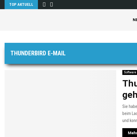
TOP AKTUELL
N
THUNDERBIRD E-MAIL
Software
Thu
geh
Sie hab
beim Lad
und konn
Mehr