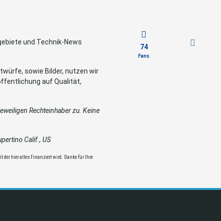
sgebiete und Technik-News
74
Fans
würfe, sowie Bilder, nutzen wir
ffentlichung auf Qualität,
weiligen Rechteinhaber zu. Keine
ertino Calif., US
 der hier alles Finanziert wird. Danke für Ihre