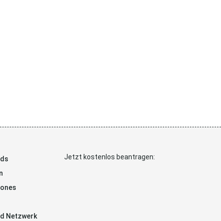
Jetzt kostenlos beantragen:
ads
n
hones
d Netzwerk