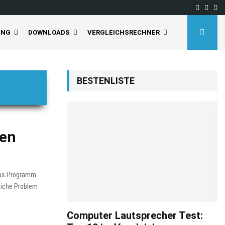
Facebo
Inst
Yo
UNG
DOWNLOADS
VERGLEICHSRECHNER
BESTENLISTE
gen
 das Programm
leiche Problem
Computer Lautsprecher Test: