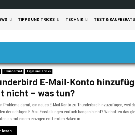
EWS
TIPPS UND TRICKS
TECHNIK
TEST & KAUFBERAT
Thunderbird
Tipps und Tricks
nderbird E-Mail-Konto hinzufü
t nicht – was tun?
en Probleme damit, ein neues E-Mail-Konto zu Thunderbird hinzuzufügen, weil
en der richtigen E-Mail-Einstellungen einfach hängen bleibt? Wir hatten das g
ten es mit einem einzigen entfernten Haken in...
 lesen