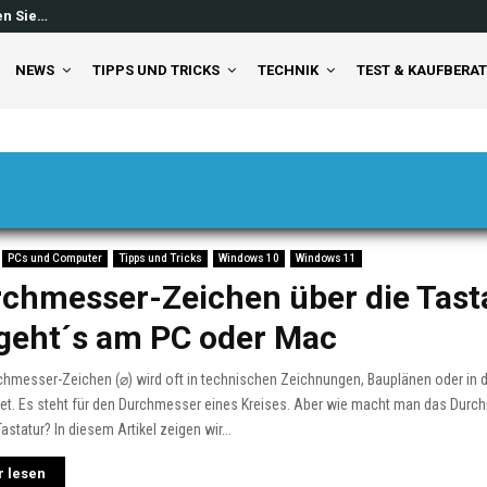
en Sie…
Windows 11 Feed ausschalten: So 
NEWS
TIPPS UND TRICKS
TECHNIK
TEST & KAUFBERA
PCs und Computer
Tipps und Tricks
Windows 10
Windows 11
chmesser-Zeichen über die Tast
geht´s am PC oder Mac
hmesser-Zeichen (⌀) wird oft in technischen Zeichnungen, Bauplänen oder in 
et. Es steht für den Durchmesser eines Kreises. Aber wie macht man das Dur
Tastatur? In diesem Artikel zeigen wir...
 lesen