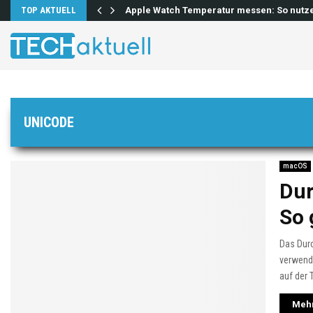
lösen…
TOP AKTUELL
Apple Watch Temperatur messen: So nutz
UNICODE
macOS
Dur
So 
Das Durc
verwend
auf der 
Mehr