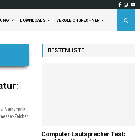
Facebook
Insta
Yo
deaktivieren Sie…
Tineco Floor One S5 Pro 2
TUNG
DOWNLOADS
VERGLEICHSRECHNER
BESTENLISTE
atur:
der Mathematik
chmesser-Zeichen
Computer Lautsprecher Test: