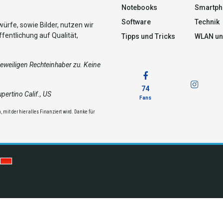
Notebooks
Smartph
Software
Technik
ürfe, sowie Bilder, nutzen wir
fentlichung auf Qualität,
Tipps und Tricks
WLAN un
weiligen Rechteinhaber zu. Keine
74
ertino Calif., US
Fans
 mit der hier alles Finanziert wird. Danke für