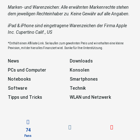
Marken- und Warenzeichen: Alle erwähnten Markenrechte stehen
dem jeweiligen Rechteinhaber zu. Keine Gewähr auf alle Angaben.
iPad & iPhone sind eingetragene Warenzeichen der Firma Apple
Inc. Cupertino Calif., US
*Enthält einen Affiliate-Link. Sie kaufen zum gewohnten Preis und wir erhalten eine kleine
Provision, mit der hier alles Finanziert wird. Danke für Ihre Unterstützung.
News
Downloads
PCs und Computer
Konsolen
Notebooks
Smartphones
Software
Technik
Tipps und Tricks
WLAN und Netzwerk
74
Fans