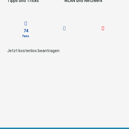
Tipps und Tricks
WLAN und Netzwerk
74
Fans
Jetzt kostenlos beantragen: