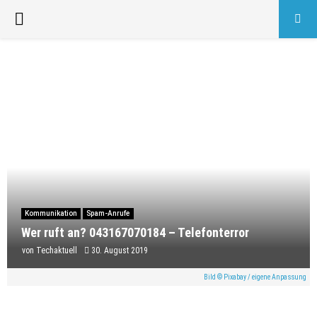
PRIMARY
MENU
Kommunikation
Spam-Anrufe
Wer ruft an? 043167070184 – Telefonterror
von
Techaktuell
30. August 2019
Bild © Pixabay / eigene Anpassung