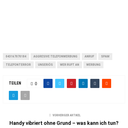
043167070184
AGGRESIVE TELEFONWERBUNG
ANRUF
SPAM
TELEFONTERROR
UNSERIÖS
WER RUFT AN
WERBUNG
TEILEN
0
VORHERIGER ARTIKEL
Handy vibriert ohne Grund – was kann ich tun?