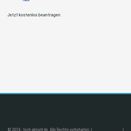
Fans
Jetzt kostenlos beantragen:
© 2024 - tech-aktuell.de. Alle Rechte vorbehalten. |
|