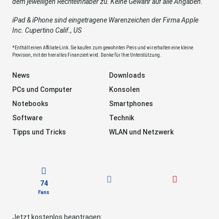
dem jeweiligen Rechteinhaber zu. Keine Gewähr auf alle Angaben.
iPad & iPhone sind eingetragene Warenzeichen der Firma Apple
Inc. Cupertino Calif., US
*Enthält einen Affiliate-Link. Sie kaufen zum gewohnten Preis und wir erhalten eine kleine
Provision, mit der hier alles Finanziert wird. Danke für Ihre Unterstützung.
News
Downloads
PCs und Computer
Konsolen
Notebooks
Smartphones
Software
Technik
Tipps und Tricks
WLAN und Netzwerk
74
Fans
Jetzt kostenlos beantragen: