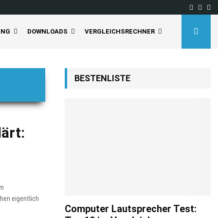
Facebo
Inst
Yo
UNG
DOWNLOADS
VERGLEICHSRECHNER
BESTENLISTE
ärt:
im
hen eigentlich
Computer Lautsprecher Test: