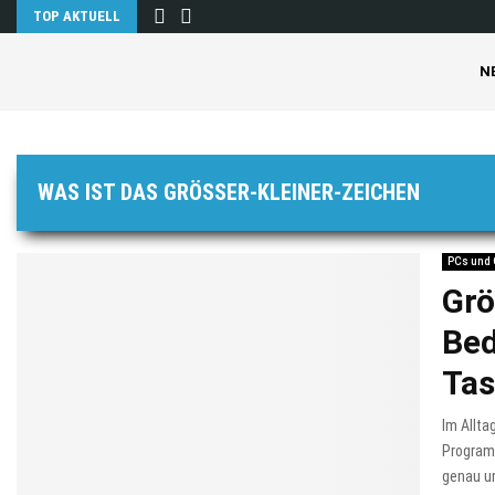
TOP AKTUELL
N
WAS IST DAS GRÖSSER-KLEINER-ZEICHEN
PCs und
Grö
Be
Tas
Im Allta
Programm
genau un