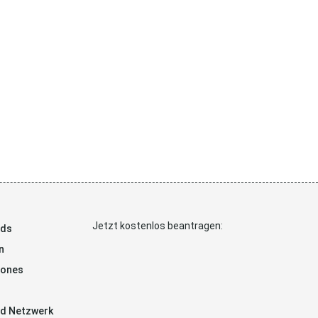
Jetzt kostenlos beantragen:
ads
n
hones
d Netzwerk