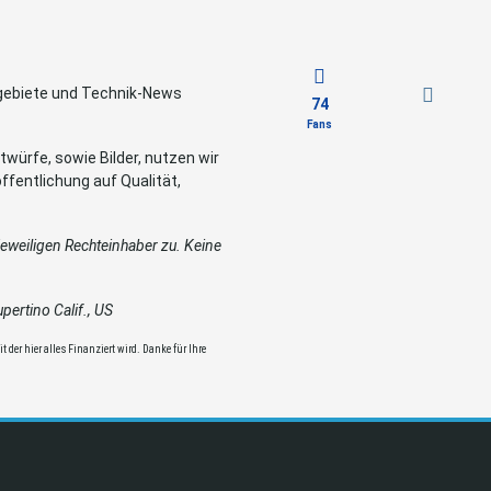
sgebiete und Technik-News
74
Fans
würfe, sowie Bilder, nutzen wir
ffentlichung auf Qualität,
weiligen Rechteinhaber zu. Keine
ertino Calif., US
 der hier alles Finanziert wird. Danke für Ihre