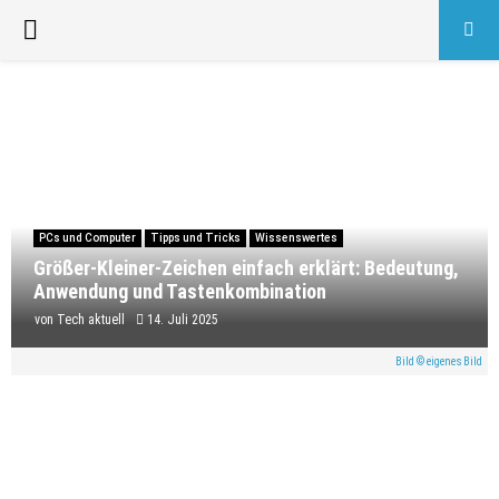
PRIMARY
MENU
PCs und Computer
Tipps und Tricks
Wissenswertes
Größer-Kleiner-Zeichen einfach erklärt: Bedeutung,
Anwendung und Tastenkombination
von
Tech aktuell
14. Juli 2025
Bild © eigenes Bild