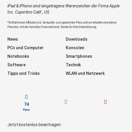
iPad & iPhone sind eingetragene Warenzeichen der Firma Apple
Inc. Cupertino Calif., US
*Enthält einen Affiliate-Link. Sie kaufen zum gewohnten Preis und wir erhalten eine kleine
Provision, mit der hier alles Finanziert wird. Danke für Ihre Unterstützung.
News
Downloads
PCs und Computer
Konsolen
Notebooks
Smartphones
Software
Technik
Tipps und Tricks
WLAN und Netzwerk
74
Fans
Jetzt kostenlos beantragen: