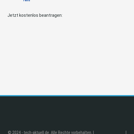
Fans
Jetzt kostenlos beantragen:
© 2024 - tech-aktuell.de. Alle Rechte vorbehalten. |
|