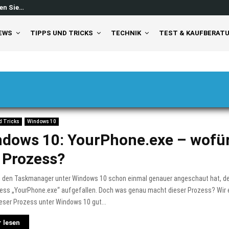
en Sie…
Windows 11 Feed ausschalten: So 
EWS
TIPPS UND TRICKS
TECHNIK
TEST & KAUFBERAT
d Tricks
Windows 10
dows 10: YourPhone.exe – wofür
 Prozess?
h den Taskmanager unter Windows 10 schon einmal genauer angeschaut hat, dem
ess „YourPhone.exe“ aufgefallen. Doch was genau macht dieser Prozess? Wir e
eser Prozess unter Windows 10 gut...
 lesen