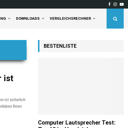
Facebook
Insta
Yo
deaktivieren Sie…
Tineco Floor One S5 Pro 
UNG
DOWNLOADS
VERGLEICHSRECHNER
BESTENLISTE
 ist
 ist sicherlich
rklären Ihnen
Computer Lautsprecher Test: