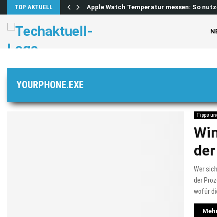
 lösen…
TOP AKTUELL
Apple Watch Temperatur messen: So nutz
N
YOURPHONE.EXE
Tipps un
Win
der
Wer sic
der Proz
wofür di
Mehr