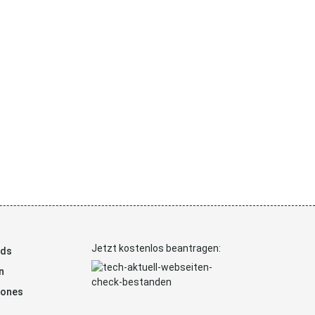
Jetzt kostenlos beantragen:
ads
n
hones