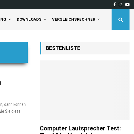
Facebook
Insta
Yo
deaktivieren Sie…
Tineco Floor One S5 Pro 
UNG
DOWNLOADS
VERGLEICHSRECHNER
BESTENLISTE
n
en, dann können
ie Sie diese
Computer Lautsprecher Test: