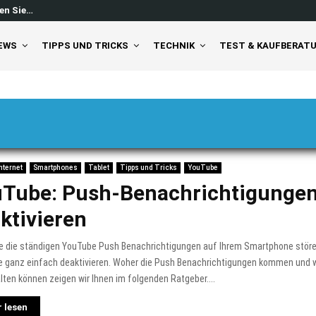
en Sie…
Windows 11 Feed ausschalten: So 
EWS
TIPPS UND TRICKS
TECHNIK
TEST & KAUFBERAT
nternet
Smartphones
Tablet
Tipps und Tricks
YouTube
Tube: Push-Benachrichtigunge
ktivieren
e die ständigen YouTube Push Benachrichtigungen auf Ihrem Smartphone stör
e ganz einfach deaktivieren. Woher die Push Benachrichtigungen kommen und w
ten können zeigen wir Ihnen im folgenden Ratgeber....
 lesen