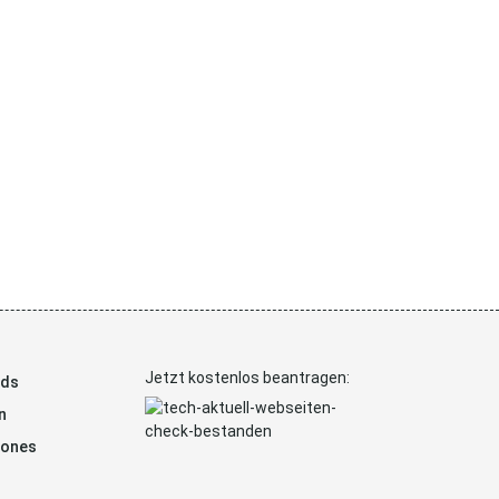
Jetzt kostenlos beantragen:
ads
n
hones