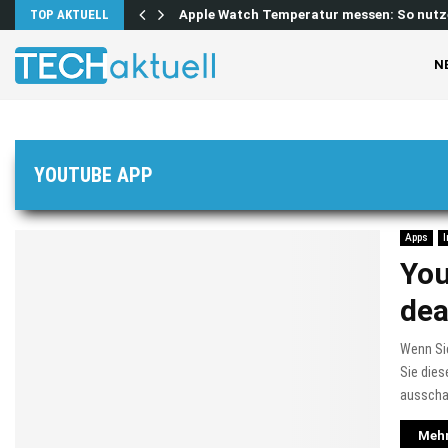
 lösen…
TOP AKTUELL
Apple Watch Temperatur messen: So nutz
N
YOUTUBE APP
Apps
I
You
dea
Wenn Si
Sie dies
ausschal
Mehr