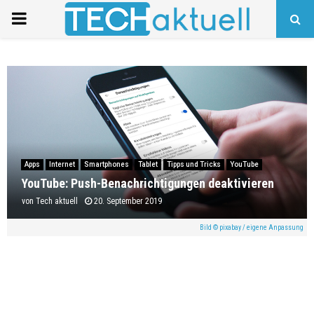
PRIMARY
MENU
Apps
Internet
Smartphones
Tablet
Tipps und Tricks
YouTube
YouTube: Push-Benachrichtigungen deaktivieren
von
Tech aktuell
20. September 2019
Bild © pixabay / eigene Anpassung