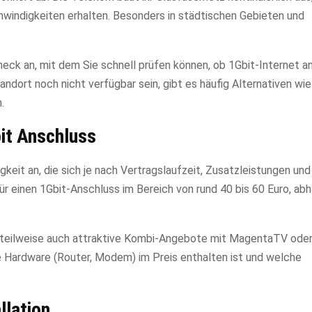
windigkeiten erhalten. Besonders in städtischen Gebieten und
eck an, mit dem Sie schnell prüfen können, ob 1Gbit-Internet an
andort noch nicht verfügbar sein, gibt es häufig Alternativen wi
.
it Anschluss
keit an, die sich je nach Vertragslaufzeit, Zusatzleistungen un
ür einen 1Gbit-Anschluss im Bereich von rund 40 bis 60 Euro, ab
nd teilweise auch attraktive Kombi-Angebote mit MagentaTV ode
e Hardware (Router, Modem) im Preis enthalten ist und welche
llation