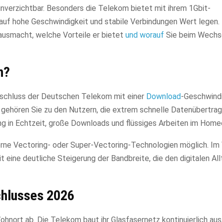
 unverzichtbar. Besonders die Telekom bietet mit ihrem 1Gbit-
e auf hohe Geschwindigkeit und stabile Verbindungen Wert legen.
ausmacht, welche Vorteile er bietet
und worauf
Sie beim Wechs
h?
anschluss der Deutschen Telekom mit einer
Download
-Geschwindi
 gehören Sie zu den Nutzern, die extrem schnelle Datenübertra
g in Echtzeit, große Downloads und flüssiges Arbeiten im Homeo
erne Vectoring- oder Super-Vectoring-Technologien möglich. Im 
eine deutliche Steigerung der Bandbreite, die den digitalen All
chlusses 2026
ohnort ab. Die Telekom baut ihr Glasfasernetz kontinuierlich aus