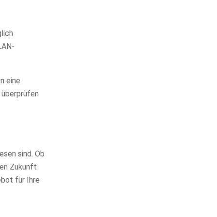
lich
WLAN-
n eine
u überprüfen
esen sind. Ob
len Zukunft
bot für Ihre