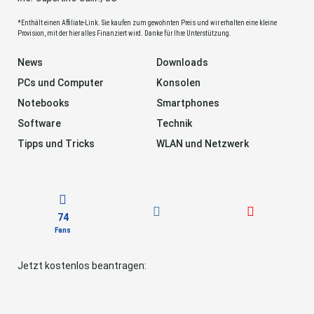
*Enthält einen Affiliate-Link. Sie kaufen zum gewohnten Preis und wir erhalten eine kleine
Provision, mit der hier alles Finanziert wird. Danke für Ihre Unterstützung.
News
Downloads
PCs und Computer
Konsolen
Notebooks
Smartphones
Software
Technik
Tipps und Tricks
WLAN und Netzwerk
74
Fans
Jetzt kostenlos beantragen: