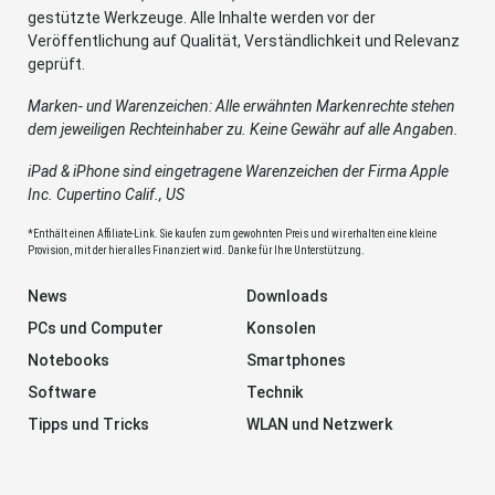
gestützte Werkzeuge. Alle Inhalte werden vor der
Veröffentlichung auf Qualität, Verständlichkeit und Relevanz
geprüft.
Marken- und Warenzeichen: Alle erwähnten Markenrechte stehen
dem jeweiligen Rechteinhaber zu. Keine Gewähr auf alle Angaben.
iPad & iPhone sind eingetragene Warenzeichen der Firma Apple
Inc. Cupertino Calif., US
*Enthält einen Affiliate-Link. Sie kaufen zum gewohnten Preis und wir erhalten eine kleine
Provision, mit der hier alles Finanziert wird. Danke für Ihre Unterstützung.
News
Downloads
PCs und Computer
Konsolen
Notebooks
Smartphones
Software
Technik
Tipps und Tricks
WLAN und Netzwerk