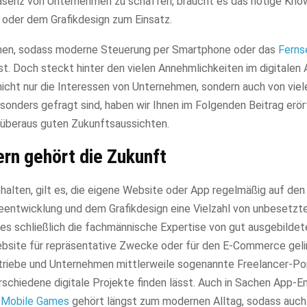
räsenz von Unternehmen zu schaffen, braucht es das nötige Kno
 oder dem Grafikdesign zum Einsatz.
ommen, sodass moderne Steuerung per Smartphone oder das
Ferns
. Doch steckt hinter den vielen Annehmlichkeiten im digitalen 
nicht nur die Interessen von Unternehmen, sondern auch von viel
onders gefragt sind, haben wir Ihnen im Folgenden Beitrag erör
t überaus guten Zukunftsaussichten.
rn gehört die Zukunft
alten, gilt es, die eigene Website oder App regelmäßig auf den
reentwicklung und dem Grafikdesign eine Vielzahl von unbesetzte
es schließlich die fachmännische Expertise von gut ausgebildet
Website für repräsentative Zwecke oder für den E-Commerce ge
triebe und Unternehmen mittlerweile sogenannte Freelancer-Por
schiedene digitale Projekte finden lässt. Auch in Sachen App-En
h
Mobile Games
gehört längst zum modernen Alltag, sodass auch