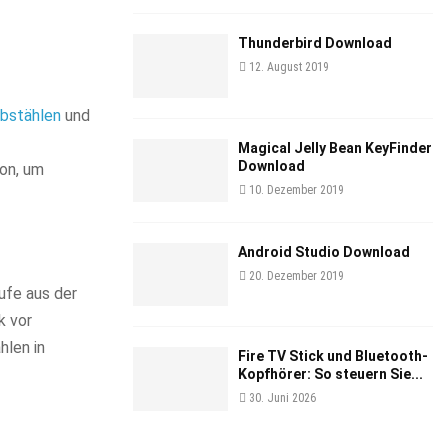
Thunderbird Download
12. August 2019
bstählen
und
Magical Jelly Bean KeyFinder
Download
ion, um
10. Dezember 2019
Android Studio Download
20. Dezember 2019
ufe aus der
k vor
hlen in
Fire TV Stick und Bluetooth-
Kopfhörer: So steuern Sie...
30. Juni 2026