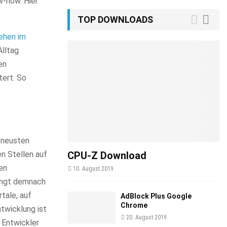
w-how. Hier
TOP DOWNLOADS
ehen im
Alltag
en
tert. So
 neusten
n Stellen auf
CPU-Z Download
en
10. August 2019
lingt demnach
tale, auf
AdBlock Plus Google
Chrome
twicklung ist
20. August 2019
 Entwickler