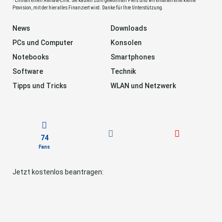
*Enthält einen Affiliate-Link. Sie kaufen zum gewohnten Preis und wir erhalten eine kleine
Provision, mit der hier alles Finanziert wird. Danke für Ihre Unterstützung.
News
Downloads
PCs und Computer
Konsolen
Notebooks
Smartphones
Software
Technik
Tipps und Tricks
WLAN und Netzwerk
74
Fans
Jetzt kostenlos beantragen: