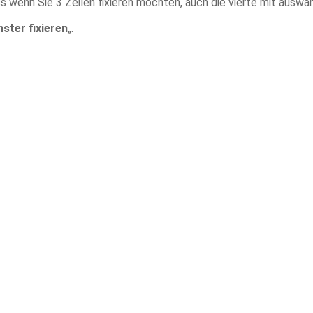
ss wenn Sie 3 Zeilen fixieren möchten, auch die vierte mit ausw
nster fixieren
„.