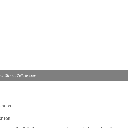
el: Oberste Zeile fixieren
 so vor:
chten.