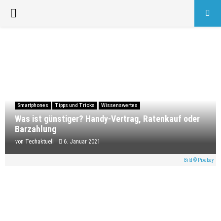
PRIMARY
MENU
Smartphones
Tipps und Tricks
Wissenswertes
Was ist günstiger? Handy-Vertrag, Ratenkauf oder
Barzahlung
von
Techaktuell
6. Januar 2021
Bild © Pixabay