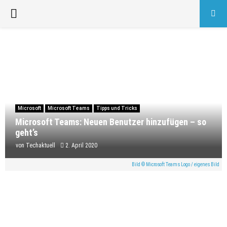
PRIMARY
MENU
Microsoft
Microsoft Teams
Tipps und Tricks
Microsoft Teams: Neuen Benutzer hinzufügen – so
geht’s
von
Techaktuell
2. April 2020
Bild © Microsoft Teams Logo / eigenes Bild