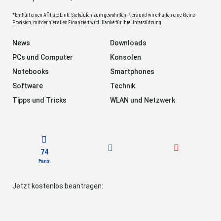
*Enthält einen Affiliate-Link. Sie kaufen zum gewohnten Preis und wir erhalten eine kleine
Provision, mit der hier alles Finanziert wird. Danke für Ihre Unterstützung.
News
Downloads
PCs und Computer
Konsolen
Notebooks
Smartphones
Software
Technik
Tipps und Tricks
WLAN und Netzwerk
74
Fans
Jetzt kostenlos beantragen: