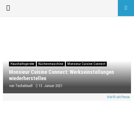
PRIMARY
MENU
Haushaltsgeräte
Küchenmaschine
Monsieur Cuisine Connect
Monsieur Cuisine Connect: Werkseinstellungen
wiederherstellen
von
Techaktuell
13. Januar 2021
Bild © Lidl/Presse