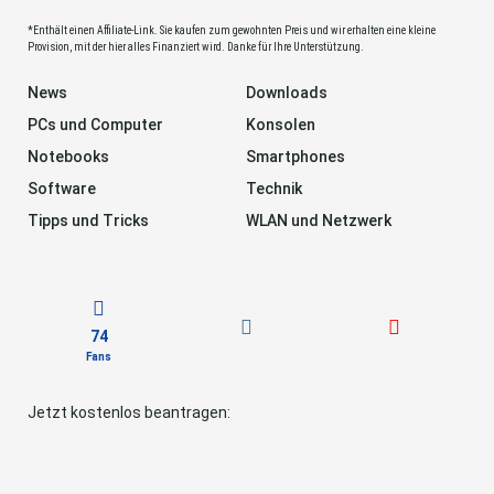
*Enthält einen Affiliate-Link. Sie kaufen zum gewohnten Preis und wir erhalten eine kleine
Provision, mit der hier alles Finanziert wird. Danke für Ihre Unterstützung.
News
Downloads
PCs und Computer
Konsolen
Notebooks
Smartphones
Software
Technik
Tipps und Tricks
WLAN und Netzwerk
74
Fans
Jetzt kostenlos beantragen: