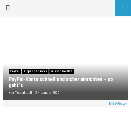
PRIMARY
MENU
PayPal
Tipps und Tricks
Wissenswertes
PayPal-Konto schnell und sicher einrichten – so
geht´s
von
Techaktuell
4. Januar 2020
Bild © Pixabay