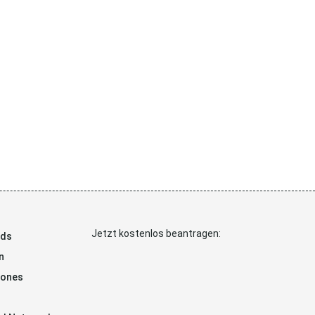
Jetzt kostenlos beantragen:
ads
n
hones