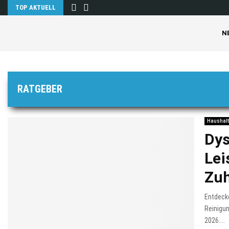
TOP AKTUELL
N
RATGEBER
Haushalt
Dys
Lei
Zu
Entdecke
Reinigun
2026....