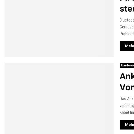
ste
Bluetoot
Geräusch
Probleme
Mehr
Hardwar
Ank
Vor
Das Anke
vielseit
Kabel fin
Mehr