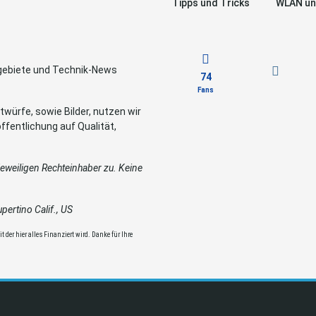
Tipps und Tricks
WLAN un
sgebiete und Technik-News
74
Fans
würfe, sowie Bilder, nutzen wir
ffentlichung auf Qualität,
weiligen Rechteinhaber zu. Keine
ertino Calif., US
 der hier alles Finanziert wird. Danke für Ihre