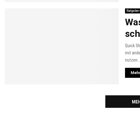
Ratgeber
Was
sch
Quick Sh
mit ande
nutzen...
Mehr
MEH