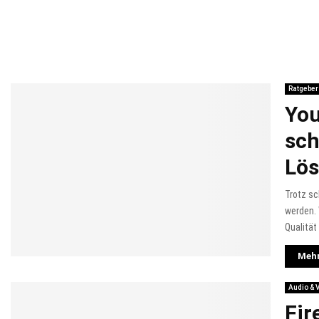
Ratgeber
You
sch
Lö
Trotz sc
werden. 
Qualität
Mehr
Audio & 
Fir