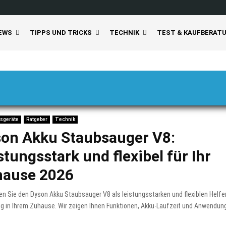
EWS
TIPPS UND TRICKS
TECHNIK
TEST & KAUFBERAT
sgeräte
Ratgeber
Technik
on Akku Staubsauger V8:
stungsstark und flexibel für Ihr
hause 2026
n Sie den Dyson Akku Staubsauger V8 als leistungsstarken und flexiblen Helfer
g in Ihrem Zuhause. Wir zeigen Ihnen Funktionen, Akku-Laufzeit und Anwendun