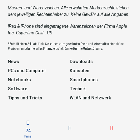
Marken- und Warenzeichen: Alle erwähnten Markenrechte stehen
dem jeweiligen Rechteinhaber zu. Keine Gewähr auf alle Angaben.
iPad & iPhone sind eingetragene Warenzeichen der Firma Apple
Inc. Cupertino Calif., US
*Enthält einen Affiliate-Link. Sie kaufen zum gewohnten Preis und wir erhalten eine kleine
Provision, mit der hier alles Finanziert wird. Danke für Ihre Unterstützung.
News
Downloads
PCs und Computer
Konsolen
Notebooks
Smartphones
Software
Technik
Tipps und Tricks
WLAN und Netzwerk
74
Fans