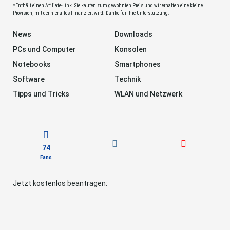
*Enthält einen Affiliate-Link. Sie kaufen zum gewohnten Preis und wir erhalten eine kleine
Provision, mit der hier alles Finanziert wird. Danke für Ihre Unterstützung.
News
Downloads
PCs und Computer
Konsolen
Notebooks
Smartphones
Software
Technik
Tipps und Tricks
WLAN und Netzwerk
74
Fans
Jetzt kostenlos beantragen: