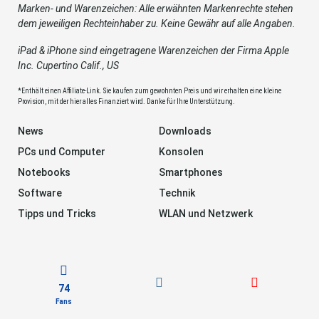
Marken- und Warenzeichen: Alle erwähnten Markenrechte stehen
dem jeweiligen Rechteinhaber zu. Keine Gewähr auf alle Angaben.
iPad & iPhone sind eingetragene Warenzeichen der Firma Apple
Inc. Cupertino Calif., US
*Enthält einen Affiliate-Link. Sie kaufen zum gewohnten Preis und wir erhalten eine kleine
Provision, mit der hier alles Finanziert wird. Danke für Ihre Unterstützung.
News
Downloads
PCs und Computer
Konsolen
Notebooks
Smartphones
Software
Technik
Tipps und Tricks
WLAN und Netzwerk
74
Fans