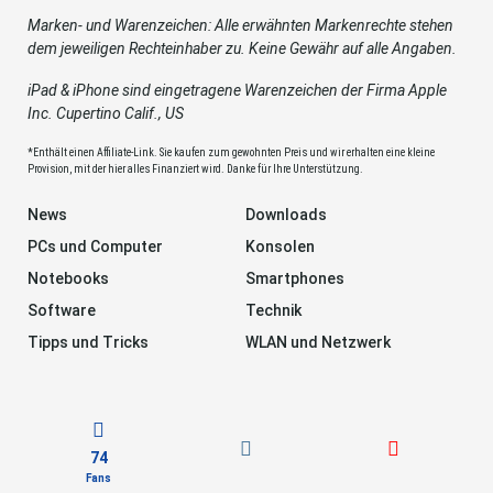
Marken- und Warenzeichen: Alle erwähnten Markenrechte stehen
dem jeweiligen Rechteinhaber zu. Keine Gewähr auf alle Angaben.
iPad & iPhone sind eingetragene Warenzeichen der Firma Apple
Inc. Cupertino Calif., US
*Enthält einen Affiliate-Link. Sie kaufen zum gewohnten Preis und wir erhalten eine kleine
Provision, mit der hier alles Finanziert wird. Danke für Ihre Unterstützung.
News
Downloads
PCs und Computer
Konsolen
Notebooks
Smartphones
Software
Technik
Tipps und Tricks
WLAN und Netzwerk
74
Fans