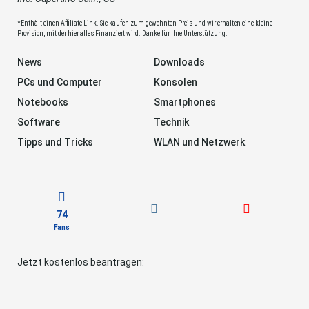
*Enthält einen Affiliate-Link. Sie kaufen zum gewohnten Preis und wir erhalten eine kleine
Provision, mit der hier alles Finanziert wird. Danke für Ihre Unterstützung.
News
Downloads
PCs und Computer
Konsolen
Notebooks
Smartphones
Software
Technik
Tipps und Tricks
WLAN und Netzwerk
74
Fans
Jetzt kostenlos beantragen: