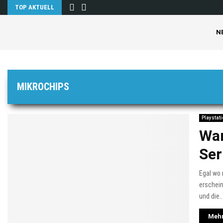
TOP AKTUELL
N
MIKROCHIPS
Playstati
War
Ser
Egal wo 
erschein
und die..
Mehr