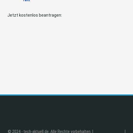
Fans
Jetzt kostenlos beantragen:
© 2024 - tech-aktuell.de. Alle Rechte vorbehalten. |
|