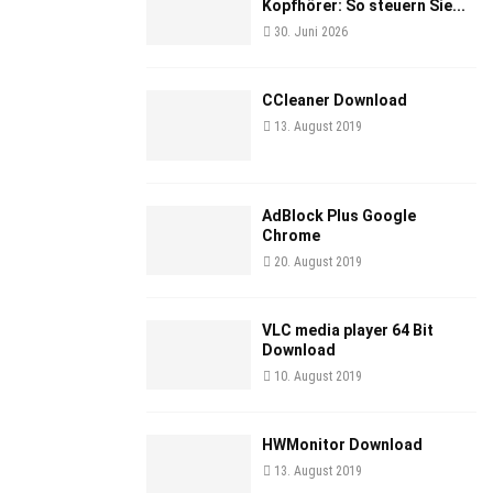
Kopfhörer: So steuern Sie...
30. Juni 2026
CCleaner Download
13. August 2019
AdBlock Plus Google
Chrome
20. August 2019
VLC media player 64 Bit
Download
10. August 2019
HWMonitor Download
13. August 2019