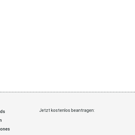
Jetzt kostenlos beantragen:
ads
n
hones