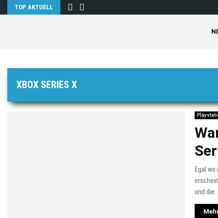
TOP AKTUELL
N
XBOX SERIES X
Playstati
War
Ser
Egal wo 
erschein
und die..
Mehr