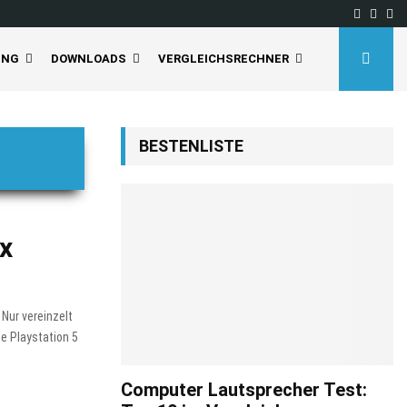
Facebo
Inst
Yo
UNG
DOWNLOADS
VERGLEICHSRECHNER
BESTENLISTE
ox
 Nur vereinzelt
e Playstation 5
Computer Lautsprecher Test: