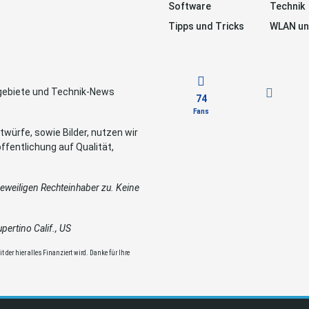
Software
Technik
Tipps und Tricks
WLAN un
sgebiete und Technik-News
74
Fans
würfe, sowie Bilder, nutzen wir
ffentlichung auf Qualität,
weiligen Rechteinhaber zu. Keine
ertino Calif., US
 der hier alles Finanziert wird. Danke für Ihre