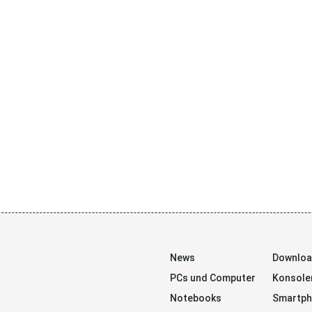
News
Downlo
PCs und Computer
Konsole
Notebooks
Smartp