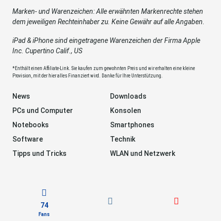
Marken- und Warenzeichen: Alle erwähnten Markenrechte stehen
dem jeweiligen Rechteinhaber zu. Keine Gewähr auf alle Angaben.
iPad & iPhone sind eingetragene Warenzeichen der Firma Apple
Inc. Cupertino Calif., US
*Enthält einen Affiliate-Link. Sie kaufen zum gewohnten Preis und wir erhalten eine kleine
Provision, mit der hier alles Finanziert wird. Danke für Ihre Unterstützung.
News
Downloads
PCs und Computer
Konsolen
Notebooks
Smartphones
Software
Technik
Tipps und Tricks
WLAN und Netzwerk
74
Fans