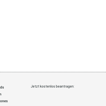
Jetzt kostenlos beantragen:
ads
n
hones