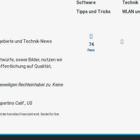
Software
Technik
Tipps und Tricks
WLAN un
sgebiete und Technik-News
74
Fans
würfe, sowie Bilder, nutzen wir
ffentlichung auf Qualität,
weiligen Rechteinhaber zu. Keine
ertino Calif., US
 der hier alles Finanziert wird. Danke für Ihre