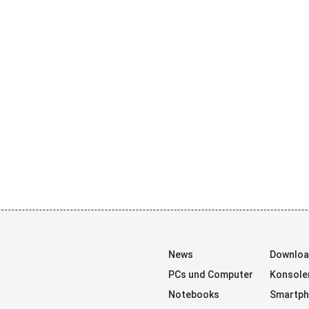
News
Downlo
PCs und Computer
Konsole
Notebooks
Smartp