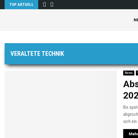
TOP AKTUELL
N
VERALTETE TECHNIK
News
Abs
20
Bis spä
abgescha
sich ein
Mehr