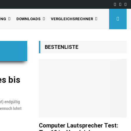
Facebo
Inst
Yo
UNG
DOWNLOADS
VERGLEICHSRECHNER
BESTENLISTE
s bis
t) endgültig
dennoch lohnt
Computer Lautsprecher Test: