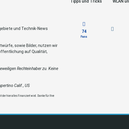
Tipps und Tricks
WLAN un
sgebiete und Technik-News
74
Fans
würfe, sowie Bilder, nutzen wir
ffentlichung auf Qualität,
weiligen Rechteinhaber zu. Keine
ertino Calif., US
 der hier alles Finanziert wird. Danke für Ihre