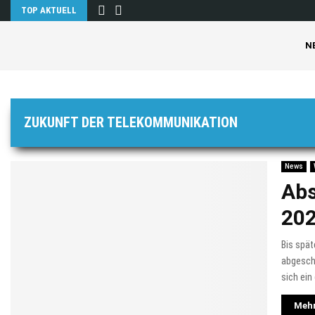
TOP AKTUELL
N
ZUKUNFT DER TELEKOMMUNIKATION
News
Abs
20
Bis spä
abgescha
sich ein
Mehr