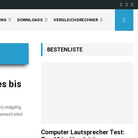
Facebo
Inst
Yo
UNG
DOWNLOADS
VERGLEICHSRECHNER
BESTENLISTE
s bis
t) endgültig
dennoch lohnt
Computer Lautsprecher Test: