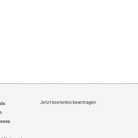
Jetzt kostenlos beantragen:
ads
n
hones