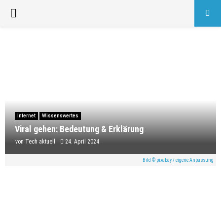
PRIMARY
MENU
Internet
Wissenswertes
Viral gehen: Bedeutung & Erklärung
von
Tech aktuell
24. April 2024
Bild © pixabay / eigene Anpassung