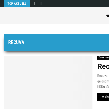
TOP AKTUELL
N
RECUVA
Downloa
Re
Recuva: 
gelöscht
HDDs, S
Mehr