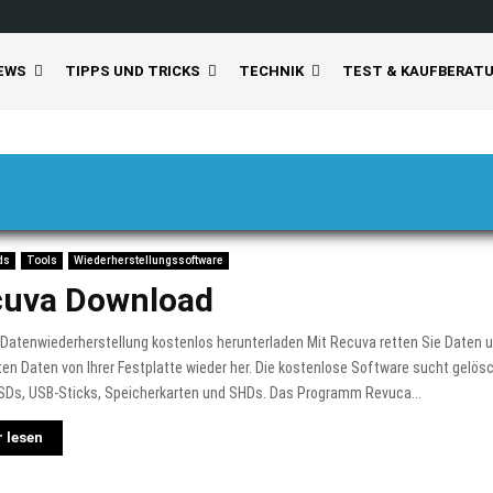
EWS
TIPPS UND TRICKS
TECHNIK
TEST & KAUFBERAT
ds
Tools
Wiederherstellungssoftware
cuva Download
Datenwiederherstellung kostenlos herunterladen Mit Recuva retten Sie Daten un
en Daten von Ihrer Festplatte wieder her. Die kostenlose Software sucht gelös
SDs, USB-Sticks, Speicherkarten und SHDs. Das Programm Revuca...
 lesen