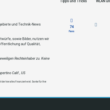
Tipps und Tricks
WLAN un
sgebiete und Technik-News
74
Fans
würfe, sowie Bilder, nutzen wir
ffentlichung auf Qualität,
weiligen Rechteinhaber zu. Keine
ertino Calif., US
 der hier alles Finanziert wird. Danke für Ihre