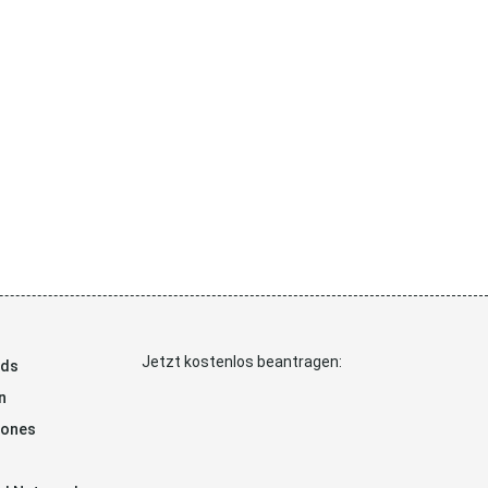
Jetzt kostenlos beantragen:
ads
n
hones