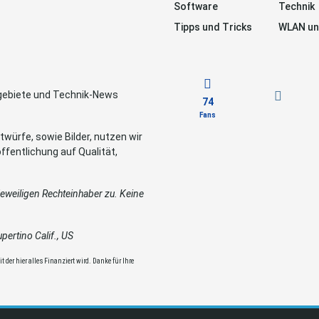
Software
Technik
Tipps und Tricks
WLAN un
sgebiete und Technik-News
74
Fans
würfe, sowie Bilder, nutzen wir
ffentlichung auf Qualität,
weiligen Rechteinhaber zu. Keine
ertino Calif., US
 der hier alles Finanziert wird. Danke für Ihre