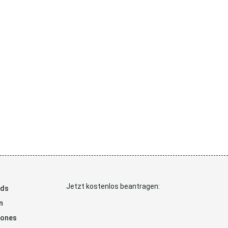
Jetzt kostenlos beantragen:
ads
n
hones