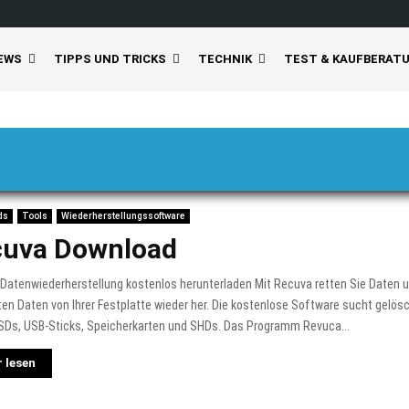
EWS
TIPPS UND TRICKS
TECHNIK
TEST & KAUFBERAT
ds
Tools
Wiederherstellungssoftware
cuva Download
Datenwiederherstellung kostenlos herunterladen Mit Recuva retten Sie Daten un
en Daten von Ihrer Festplatte wieder her. Die kostenlose Software sucht gelös
SDs, USB-Sticks, Speicherkarten und SHDs. Das Programm Revuca...
 lesen