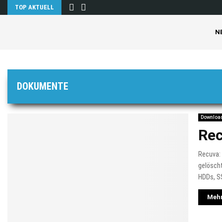
TOP AKTUELL
N
DOKUMENTE
Downloa
Re
Recuva: 
gelöscht
HDDs, S
Mehr