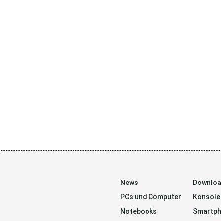
News
Downlo
PCs und Computer
Konsole
Notebooks
Smartp