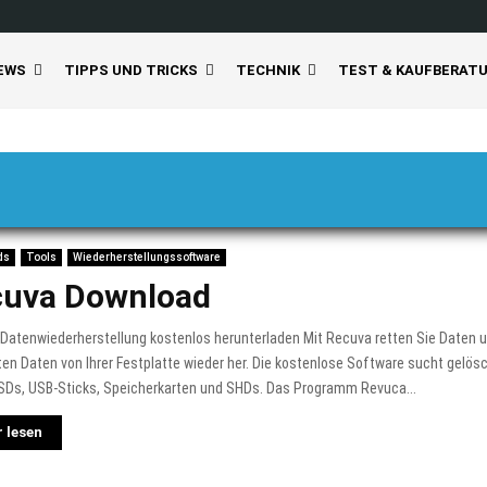
EWS
TIPPS UND TRICKS
TECHNIK
TEST & KAUFBERAT
ds
Tools
Wiederherstellungssoftware
cuva Download
Datenwiederherstellung kostenlos herunterladen Mit Recuva retten Sie Daten un
en Daten von Ihrer Festplatte wieder her. Die kostenlose Software sucht gelös
SDs, USB-Sticks, Speicherkarten und SHDs. Das Programm Revuca...
 lesen