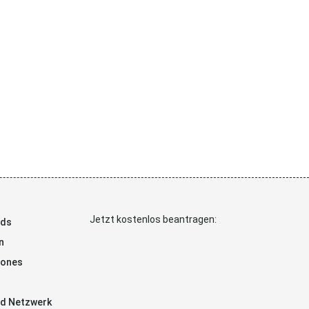
Jetzt kostenlos beantragen:
ads
n
hones
d Netzwerk