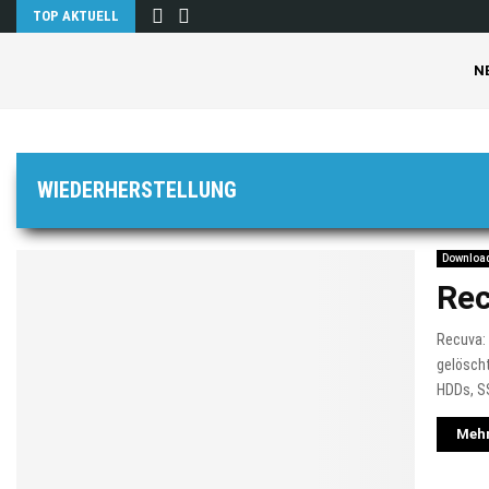
TOP AKTUELL
N
WIEDERHERSTELLUNG
Downloa
Re
Recuva: 
gelöscht
HDDs, S
Mehr