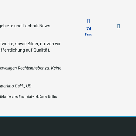
sgebiete und Technik-News
74
Fans
würfe, sowie Bilder, nutzen wir
ffentlichung auf Qualität,
weiligen Rechteinhaber zu. Keine
ertino Calif., US
 der hier alles Finanziert wird. Danke für Ihre