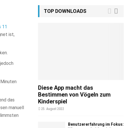
TOP DOWNLOADS
 11
net ist,
cken.
 jedoch
0 Minuten
Diese App macht das
Bestimmen von Vögeln zum
rend das
Kinderspiel
esen manuell
25. August 2022
chlimmsten
Benutzererfahrung im Fokus: