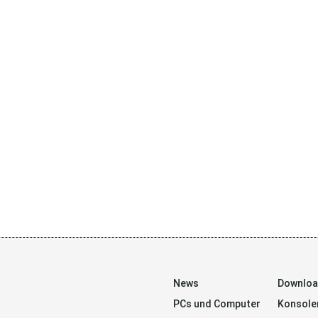
News
Downlo
PCs und Computer
Konsole