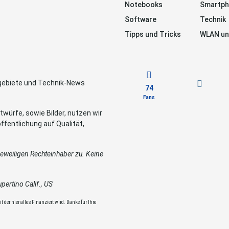
Notebooks
Smartp
Software
Technik
Tipps und Tricks
WLAN un
sgebiete und Technik-News
74
Fans
würfe, sowie Bilder, nutzen wir
ffentlichung auf Qualität,
weiligen Rechteinhaber zu. Keine
ertino Calif., US
 der hier alles Finanziert wird. Danke für Ihre